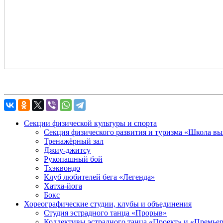
Секции физической культуры и спорта
Секция физического развития и туризма «Школа в
Тренажёрный зал
Джиу-джитсу
Рукопашный бой
Тхэквондо
Клуб любителей бега «Легенда»
Хатха-йога
Бокс
Хореографические студии, клубы и объединения
Студия эстрадного танца «Прорыв»
Коллективы эстрадного танца «Проект» и «Премье