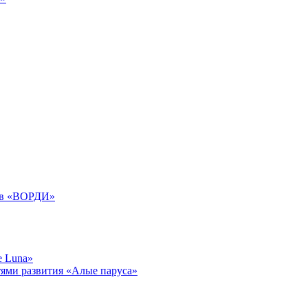
дов «ВОРДИ»
e Luna»
тями развития «Алые паруса»