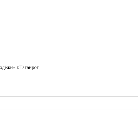
одёжи» г.Таганрог