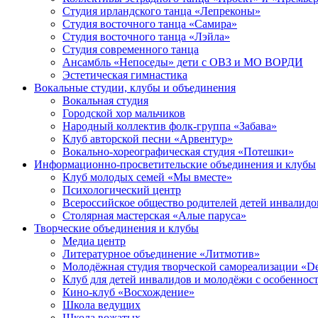
Студия ирландского танца «Лепреконы»
Студия восточного танца «Самира»
Студия восточного танца «Лэйла»
Студия современного танца
Ансамбль «Непоседы» дети с ОВЗ и МО ВОРДИ
Эстетическая гимнастика
Вокальные студии, клубы и объединения
Вокальная студия
Городской хор мальчиков
Народный коллектив фолк-группа «Забава»
Клуб авторской песни «Арвентур»
Вокально-хореографическая студия «Потешки»
Информационно-просветительские объединения и клубы
Клуб молодых семей «Мы вместе»
Психологический центр
Всероссийское общество родителей детей инвали
Столярная мастерская «Алые паруса»
Творческие объединения и клубы
Медиа центр
Литературное объединение «Литмотив»
Молодёжная студия творческой самореализации «D
Клуб для детей инвалидов и молодёжи с особеннос
Кино-клуб «Восхождение»
Школа ведущих
Школа вожатых