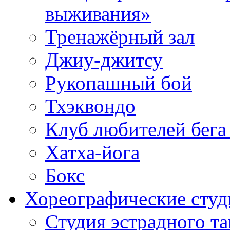
выживания»
Тренажёрный зал
Джиу-джитсу
Рукопашный бой
Тхэквондо
Клуб любителей бега
Хатха-йога
Бокс
Хореографические студ
Студия эстрадного т