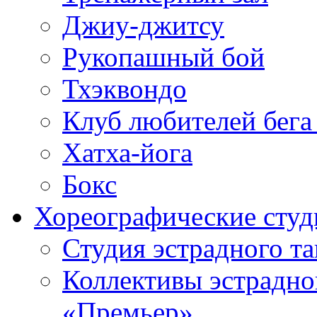
Джиу-джитсу
Рукопашный бой
Тхэквондо
Клуб любителей бега
Хатха-йога
Бокс
Хореографические студ
Студия эстрадного т
Коллективы эстрадно
«Премьер»