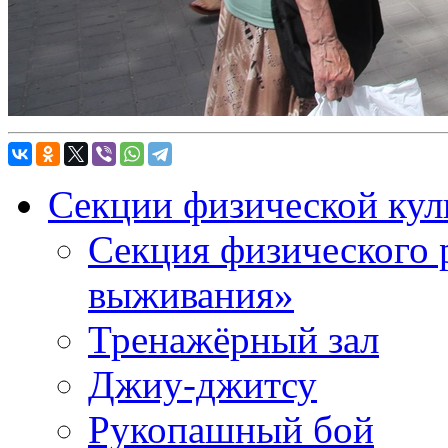
Секции физической кул
Секция физического 
выживания»
Тренажёрный зал
Джиу-джитсу
Рукопашный бой