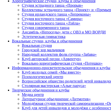
Хореографические студии, клубы и объединения
Студия эстрадного танца «Прорыв»
Коллективы эстрадного танца «Проект» и «Премье
Студия ирландского танца «Лепреконы»
Студия восточного танца «Самира»
Студия восточного танца «Лэйла»
Студия современного танца
Ансамбль «Непоседы» дети с ОВЗ и МО ВОРДИ
Эстетическая гимнастика
Вокальные студии, клубы и объединения
Вокальная студия
Городской хор мальчиков
Народный коллектив фолк-группа «Забава»
Клуб авторской песни «Арвентур»
Вокально-хореографическая студия «Потешки»
Информационно-просветительские объединения и клубы
Клуб молодых семей «Мы вместе»
Психологический центр
Всероссийское общество родителей детей инвали
Столярная мастерская «Алые паруса»
Творческие объединения и клубы
Медиа центр
Литературное объединение «Литмотив»
Молодёжная студия творческой самореализации «D
Клуб для детей инвалидов и молодёжи с особеннос