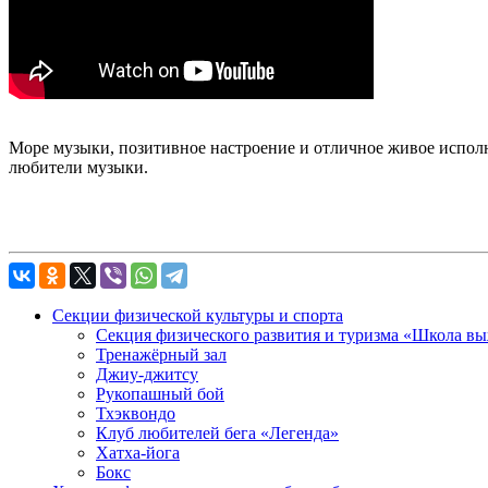
Море музыки, позитивное настроение и отличное живое исполн
любители музыки.
Секции физической культуры и спорта
Секция физического развития и туризма «Школа в
Тренажёрный зал
Джиу-джитсу
Рукопашный бой
Тхэквондо
Клуб любителей бега «Легенда»
Хатха-йога
Бокс