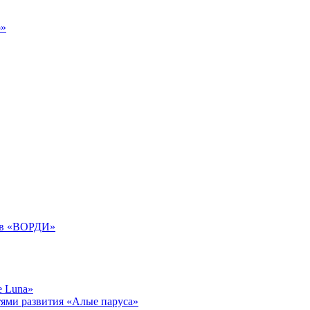
р»
дов «ВОРДИ»
e Luna»
тями развития «Алые паруса»