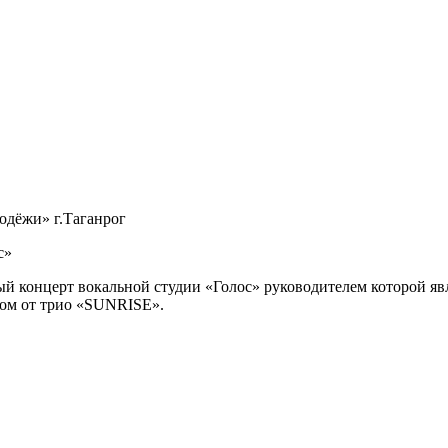
одёжи» г.Таганрог
с»
ый концерт вокальной студии «Голос» руководителем которой я
ком от трио «SUNRISE».