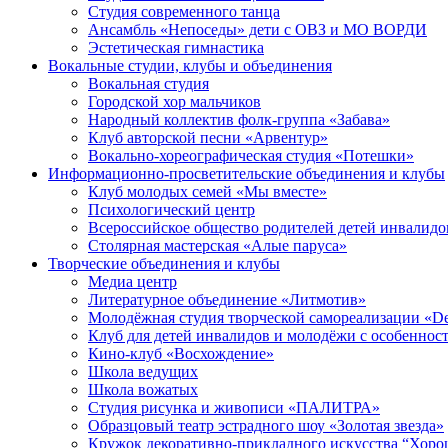
Студия современного танца
Ансамбль «Непоседы» дети с ОВЗ и МО ВОРДИ
Эстетическая гимнастика
Вокальные студии, клубы и объединения
Вокальная студия
Городской хор мальчиков
Народный коллектив фолк-группа «Забава»
Клуб авторской песни «Арвентур»
Вокально-хореографическая студия «Потешки»
Информационно-просветительские объединения и клубы
Клуб молодых семей «Мы вместе»
Психологический центр
Всероссийское общество родителей детей инвали
Столярная мастерская «Алые паруса»
Творческие объединения и клубы
Медиа центр
Литературное объединение «Литмотив»
Молодёжная студия творческой самореализации «D
Клуб для детей инвалидов и молодёжи с особеннос
Кино-клуб «Восхождение»
Школа ведущих
Школа вожатых
Студия рисунка и живописи «ПАЛИТРА»
Образцовый театр эстрадного шоу «Золотая звезда»
Кружок декоративно-прикладного искусства “Хоро