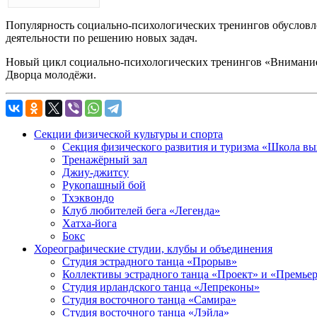
Популярность социально-психологических тренингов обусловле
деятельности по решению новых задач.
Новый цикл социально-психологических тренингов «Внимание
Дворца молодёжи.
Секции физической культуры и спорта
Секция физического развития и туризма «Школа в
Тренажёрный зал
Джиу-джитсу
Рукопашный бой
Тхэквондо
Клуб любителей бега «Легенда»
Хатха-йога
Бокс
Хореографические студии, клубы и объединения
Студия эстрадного танца «Прорыв»
Коллективы эстрадного танца «Проект» и «Премье
Студия ирландского танца «Лепреконы»
Студия восточного танца «Самира»
Студия восточного танца «Лэйла»