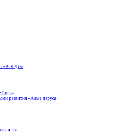
дов «ВОРДИ»
e Luna»
тями развития «Алые паруса»
шая идея