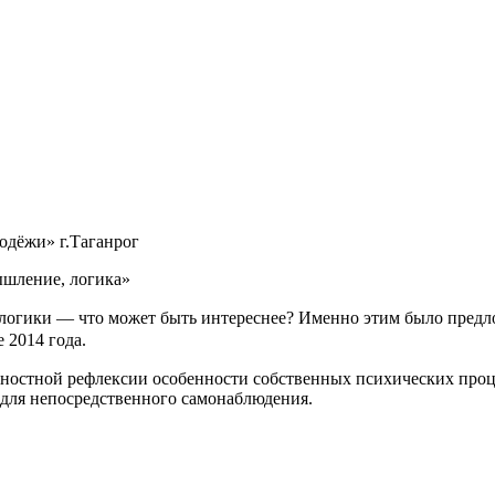
одёжи» г.Таганрог
ышление, логика»
логики — что может быть интереснее? Именно этим было предл
 2014 года.
остной рефлексии особенности собственных психических процес
 для непосредственного самонаблюдения.