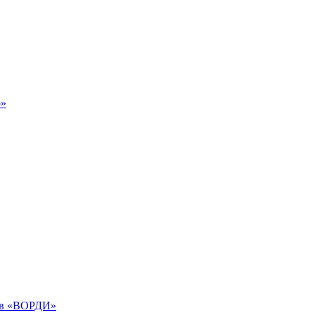
р»
дов «ВОРДИ»