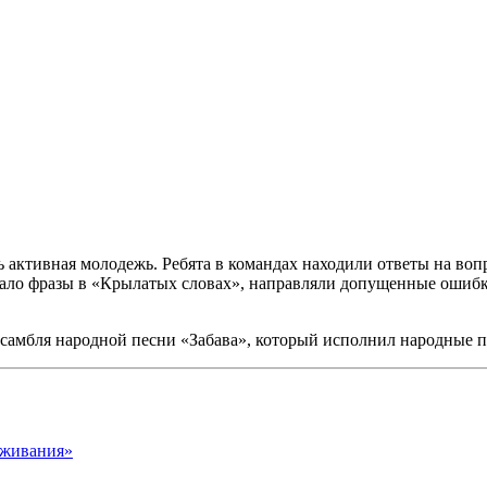
нь активная молодежь. Ребята в командах находили ответы на в
чало фразы в «Крылатых словах», направляли допущенные ошибк
самбля народной песни «Забава», который исполнил народные пе
ыживания»