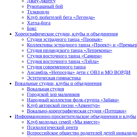
Джиу-джитсу
Рукопашный бой
Тхэквондо
Клуб любителей бега «Легенда»
Хатха-йога
Бокс
Хореографические студии, клубы и объединения
Студия эстрадного танца «Прорыв»
Коллективы эстрадного танца «Проект» и «Премье
Студия ирландского танца «Лепреконы»
Студия восточного танца «Самира»
Студия восточного танца «Лэйла»
Студия современного танца
Ансамбль «Непоседы» дети с ОВЗ и МО ВОРДИ
Эстетическая гимнастика
Вокальные студии, клубы и объединения
Вокальная студия
Городской хор мальчиков
Народный коллектив фолк-группа «Забава»
Клуб авторской песни «Арвентур»
Вокально-хореографическая студия «Потешки»
Информационно-просветительские объединения и клубы
Клуб молодых семей «Мы вместе»
Психологический центр
Всероссийское общество родителей детей инвали