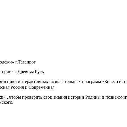
одёжи» г.Таганрог
тории» - Древняя Русь
вил цикл интерактивных познавательных программ «Колесо исто
рская Россия и Современная.
жи» , чтобы проверить свои знания истории Родины и познакоми
йского.