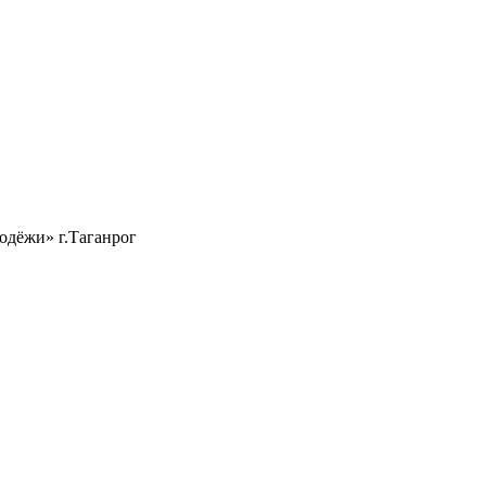
одёжи» г.Таганрог