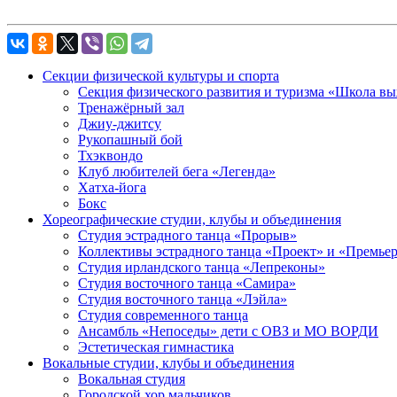
Секции физической культуры и спорта
Секция физического развития и туризма «Школа в
Тренажёрный зал
Джиу-джитсу
Рукопашный бой
Тхэквондо
Клуб любителей бега «Легенда»
Хатха-йога
Бокс
Хореографические студии, клубы и объединения
Студия эстрадного танца «Прорыв»
Коллективы эстрадного танца «Проект» и «Премье
Студия ирландского танца «Лепреконы»
Студия восточного танца «Самира»
Студия восточного танца «Лэйла»
Студия современного танца
Ансамбль «Непоседы» дети с ОВЗ и МО ВОРДИ
Эстетическая гимнастика
Вокальные студии, клубы и объединения
Вокальная студия
Городской хор мальчиков