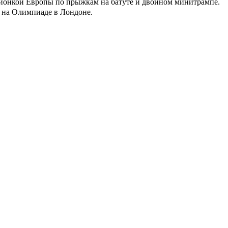
ионкой Европы по прыжкам на батуте и двойном минитрампе.
ю на Олимпиаде в Лондоне.