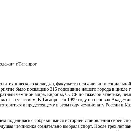
одёжи» г.Таганрог
олитехнического колледжа, факультета психологии и социально
иятие было посвящено 315 годовщине нашего города в цикле те
ократный чемпион мира, Европы, СССР по тяжелой атлетике, че
ж с его участием. В Таганроге в 1999 году он основал Академи
готовиться к предстоящему в этом году чемпионату России в Ка
м поделилась с собравшимися историей становления своей спор
будущая чемпионка сознательно выбрала спорт. После трех лет з